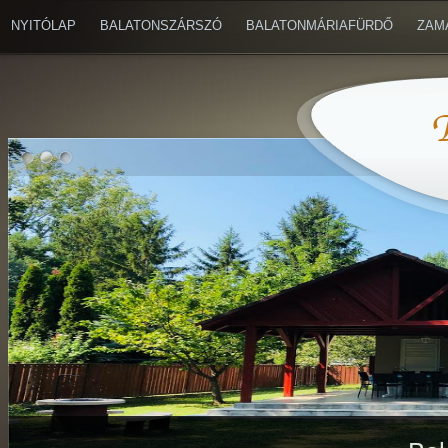
NYITÓLAP
BALATONSZÁRSZÓ
BALATONMÁRIAFÜRDŐ
ZAM